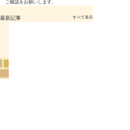
ご確認をお願いします。
すべて表示
最新記事
7月の休診日のお知らせ
6月の休診日の
7月20日（月） 休診 毎週火
6月17日（水）休
曜日 休診 日曜祝日 午後
日 休診 日曜祝
コメント