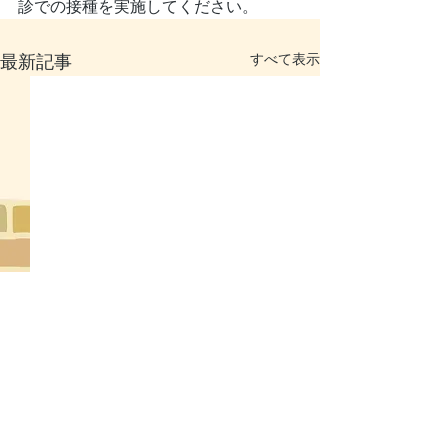
診での接種を実施してください。
すべて表示
最新記事
7月の休診日のお知らせ
6月の休診日の
7月20日（月） 休診 毎週火
6月17日（水）休
曜日 休診 日曜祝日 午後
日 休診 日曜祝
コメント