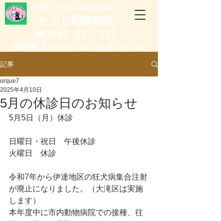
​伊達市 犬とねこの専門動物病院
たぶち動物病院
​☎0142-23-7311
診療時間 9：00～11：30 16：00～19：00
記事
orque7
2025年4月10日
5月の休診日のお知らせ
5月5日（月）休診
日曜日・祝日　午後休診
火曜日　休診
令和7年から伊達地区の狂犬病集合注射
が廃止になりました。（大滝区は実施
します）
本年度中に市内動物病院での接種、往